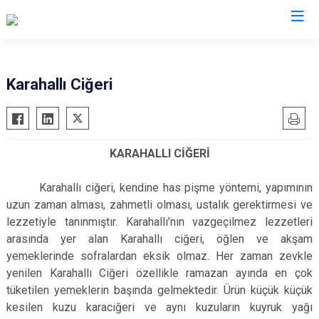
Uşak
Karahallı Ciğeri
Banaz
Eşme
KARAHALLI CİĞERİ
Karahallı
Sivaslı
Karahallı ciğeri, kendine has pişme yöntemi, yapımının
Ulubey
uzun zaman alması, zahmetli olması, ustalık gerektirmesi ve
lezzetiyle tanınmıştır. Karahallı’nın vazgeçilmez lezzetleri
arasında yer alan Karahallı ciğeri, öğlen ve akşam
yemeklerinde sofralardan eksik olmaz. Her zaman zevkle
yenilen Karahallı Ciğeri özellikle ramazan ayında en çok
tüketilen yemeklerin başında gelmektedir. Ürün küçük küçük
kesilen kuzu karaciğeri ve aynı kuzuların kuyruk yağı